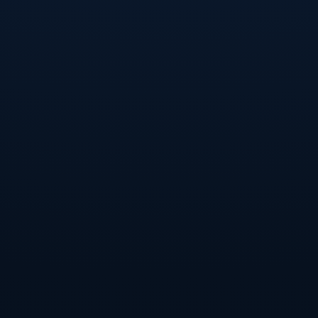
奏。
賽走勢。
驗串連
用賽事新聞了解每日焦點，再到賽程頁鎖定開賽時間，接著透過