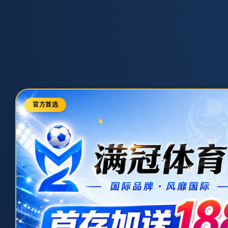
首頁
直播賽程
官方註冊
網頁版登入
賠率分析
賽事新聞
客服中
網頁版登入
官方註冊
2026世界盃香港直播平台
2026世界盃香港直播平台
高清觀看入口一
專為香港球迷打造的世界盃主頁入口，集中提供官方註冊、網
決。
立即開始註冊
查看直播賽程
會員登入