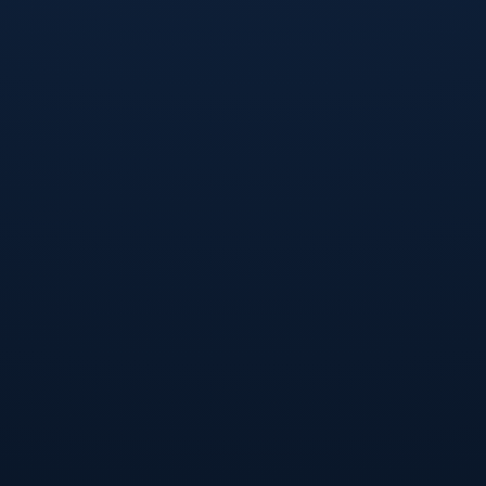
容體驗。
面。