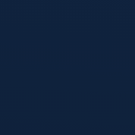
Mon-Sun 00:00-23:59
合作夥伴
ouguangunqiu.com
zh-ffcwc.com
cn-mgsportss.com
zh-hupudj.com
mksportsofficial.com.cn
© 2026 HK WC Watch Limited. All rights reserved.
私隱政策
服務條款
客服中心