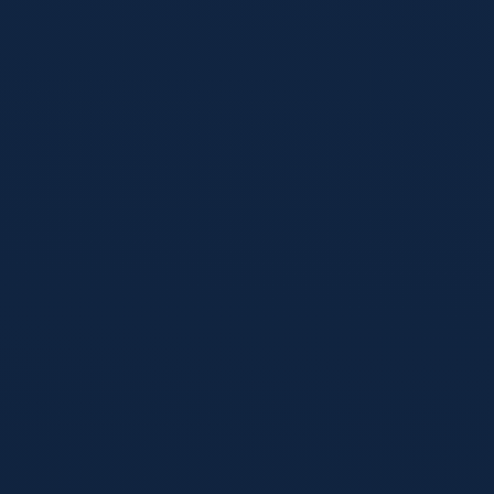
cs@hk-wcwatch.com