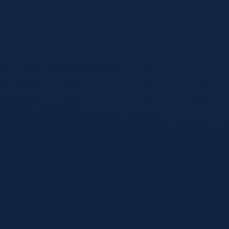
快速導覽
首頁
直播賽程
官方註冊
網頁版登入
賠率分析
賽事新聞
客服中心
聯絡支援