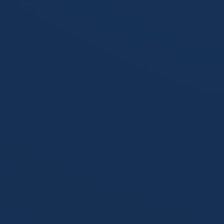
2026世界盃香港官方授權
歡迎回到
2026世界盃香港直播平台
立即進行網頁版登入，無縫連接您的專屬世界盃直播室。安
全、快速的會員登入體驗，讓您瞬間投入高清無延遲的足球比
賽直播，掌握每一秒的精彩賽況與專業賠率分析。
4K超高清直播
即時賠率數據
跨平台同步
銀行級安全
會員登入