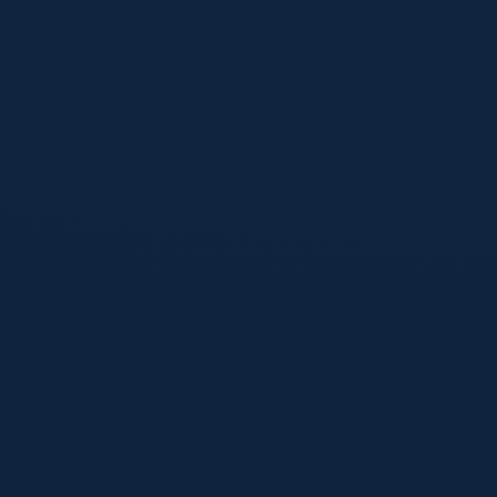
+852 3008 8888